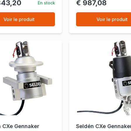
843,20
€ 987,08
En stock
Voir le produit
Voir le produit
n CXe Gennaker
Seldén CXe Gennaker