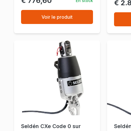
€ 776,60
En stock
€ 2.
Voir le produit
Seldén CXe Code 0 sur
Seldé