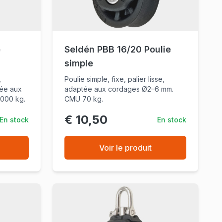
e
Seldén PBB 16/20 Poulie
simple
,
Poulie simple, fixe, palier lisse,
tée aux
adaptée aux cordages Ø2–6 mm.
000 kg.
CMU 70 kg.
€ 10,50
En stock
En stock
Voir le produit