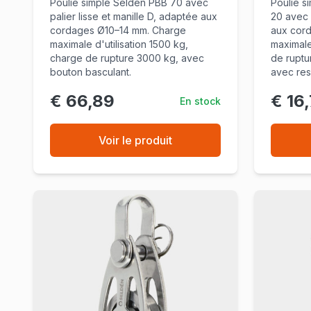
Poulie simple Seldén PBB 70 avec
Poulie s
palier lisse et manille D, adaptée aux
20 avec 
cordages Ø10–14 mm. Charge
aux cor
maximale d'utilisation 1500 kg,
maximale
charge de rupture 3000 kg, avec
de ruptu
bouton basculant.
avec ress
€ 66,89
€ 16
En stock
Voir le produit