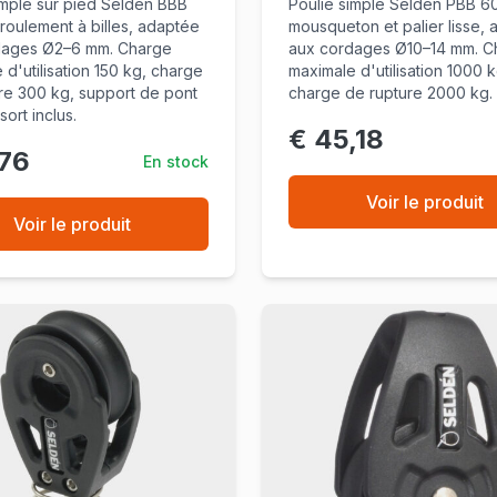
imple sur pied Seldén BBB
Poulie simple Seldén PBB 6
roulement à billes, adaptée
mousqueton et palier lisse,
dages Ø2–6 mm. Charge
aux cordages Ø10–14 mm. C
 d'utilisation 150 kg, charge
maximale d'utilisation 1000 k
re 300 kg, support de pont
charge de rupture 2000 kg.
ort inclus.
€ 45,18
,76
En stock
Voir le produit
Voir le produit