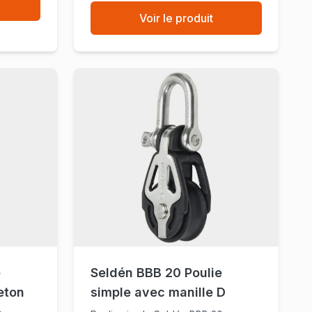
Voir le produit
e
Seldén BBB 20 Poulie
eton
simple avec manille D