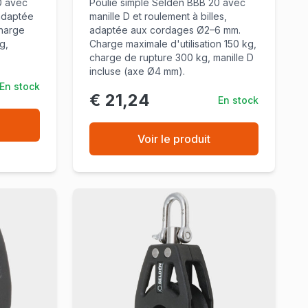
0 avec
Poulie simple Seldén BBB 20 avec
 adaptée
manille D et roulement à billes,
harge
adaptée aux cordages Ø2–6 mm.
g,
Charge maximale d'utilisation 150 kg,
charge de rupture 300 kg, manille D
incluse (axe Ø4 mm).
En stock
€ 21,24
En stock
Voir le produit