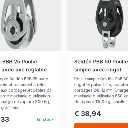
 BBB 25 Poulie
Seldén PBB 50 Poulie
 avec axe réglable
simple avec ringot
imple Seldén BBB 25 avec
Poulie simple Seldén PBB 5
ble et roulement à billes,
ringot et palier lisse, adapt
aux cordages et câbles Ø1–
cordages Ø8–12 mm. Charg
arge maximale d'utilisation
maximale d'utilisation 650 k
charge de rupture 800 kg,
de rupture 1300 kg, manille D
0 grammes.
€ 38,94
,33
En stock