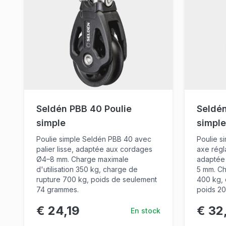
Seldén PBB 40 Poulie
Seldén
simple
simple
Poulie simple Seldén PBB 40 avec
Poulie s
palier lisse, adaptée aux cordages
axe régla
Ø4–8 mm. Charge maximale
adaptée 
d'utilisation 350 kg, charge de
5 mm. Ch
rupture 700 kg, poids de seulement
400 kg, 
74 grammes.
poids 2
€ 24,19
€ 32
En stock