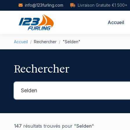
Skip to main content
info@123furling.com
Livraison Gratuite €1 500+
Accueil
Accueil
/
Rechercher
/
"Selden"
Rechercher
147
résultats trouvés pour "
Selden
"