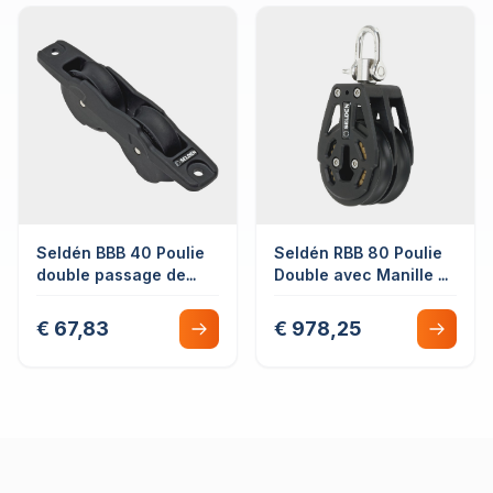
Seldén BBB 40 Poulie
Seldén RBB 80 Poulie
double passage de
Double avec Manille D
pont
Pivotante Roulement à
Rouleaux
€ 67,83
€ 978,25