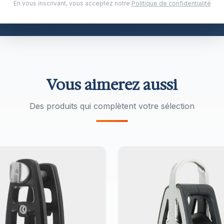
es Furlex vendus. Choisi par Hallberg-Rassy, Swan et
En vous inscrivant, vous acceptez notre
Politique de confidentialité
Vous aimerez aussi
Des produits qui complètent votre sélection