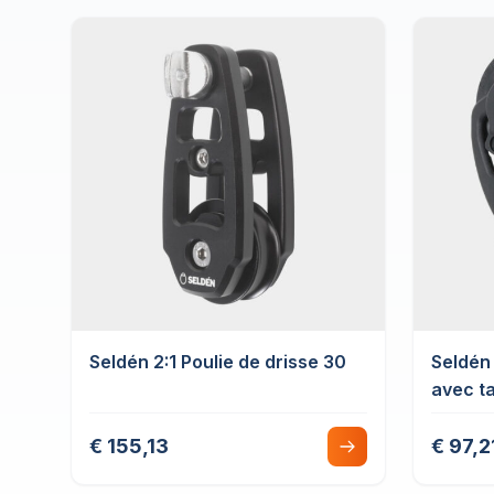
Seldén 2:1 Poulie de drisse 30
Seldén
avec t
€ 155,13
€ 97,2