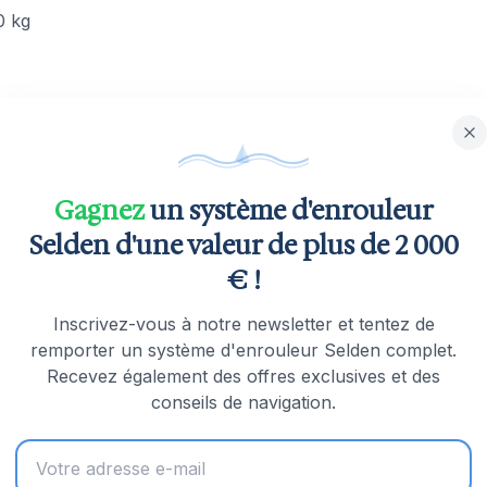
 kg
 cordage
Gagnez
un système d'enrouleur
aute résistance et une rigidité dans un format ultra-compac
Selden d'une valeur de plus de 2 000
us des charges dynamiques élevées. L'axe fixe à chape n'est
€ !
grammes, c'est l'une des poulies à haute charge les plus l
Inscrivez-vous à notre newsletter et tentez de
remporter un système d'enrouleur Selden complet.
Recevez également des offres exclusives et des
conseils de navigation.
daptée aux haubans et aux bastaques, où elle passe sur du
lans légers. La charge de rupture élevée de 800 kg pour u
s qui comptent chaque gramme.