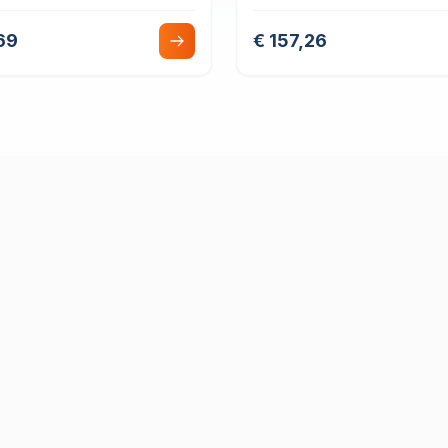
ur
69
€ 157,26