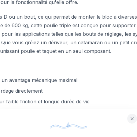
r la fonctionnalité qu'elle offre.
lles D ou un bout, ce qui permet de monter le bloc à divers
re de 600 kg, cette poulie triple est conçue pour supporte
al pour les applications telles que les bouts de réglage, l
. Que vous gréiez un dériveur, un catamaran ou un petit cro
éunissant poulie et taquet en un seul composant.
our un avantage mécanique maximal
ordage directement
r faible friction et longue durée de vie
rre, léger et résistant
out
age et systèmes de palan