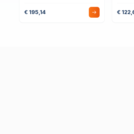
Lisse avec Taquet Coinceur
coince
€ 195,14
€ 122,