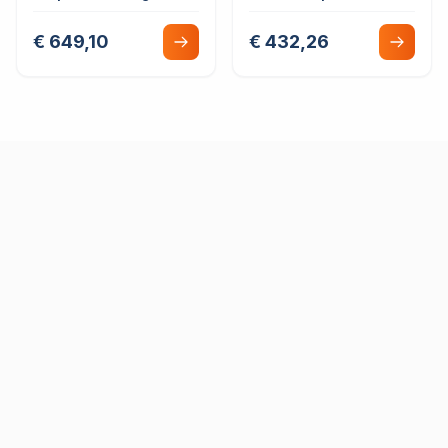
mm
€ 649,10
€ 432,26