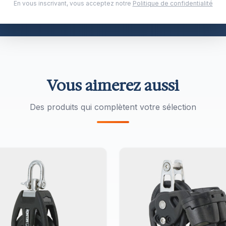
es Furlex vendus. Choisi par Hallberg-Rassy, Swan et
En vous inscrivant, vous acceptez notre
Politique de confidentialité
Vous aimerez aussi
Des produits qui complètent votre sélection