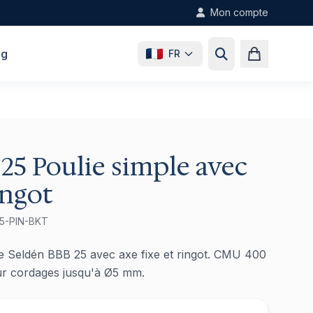
Mon compte
og
FR
25 Poulie simple avec
ingot
5-PIN-BKT
e Seldén BBB 25 avec axe fixe et ringot. CMU 400
our cordages jusqu'à Ø5 mm.