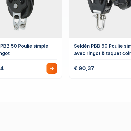
 PBB 50 Poulie simple
Seldén PBB 50 Poulie si
ingot
avec ringot & taquet co
94
€ 90,37