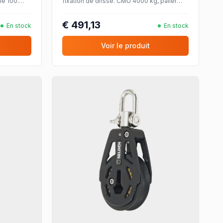
le 100.
fixation de drisse. CMU 4000 kg, palier
lisse, pour cordages jusqu'à Ø20 mm.
€ 491,13
En stock
En stock
Voir le produit