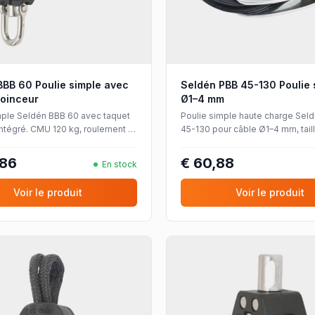
BBB 60 Poulie simple avec
Seldén PBB 45-130 Poulie 
coinceur
Ø1–4 mm
mple Seldén BBB 60 avec taquet
Poulie simple haute charge Sel
intégré. CMU 120 kg, roulement à
45-130 pour câble Ø1–4 mm, tail
our cordages jusqu'à Ø10 mm.
1100 kg, palier lisse.
,86
€ 60,88
En stock
Voir le produit
Voir le produit