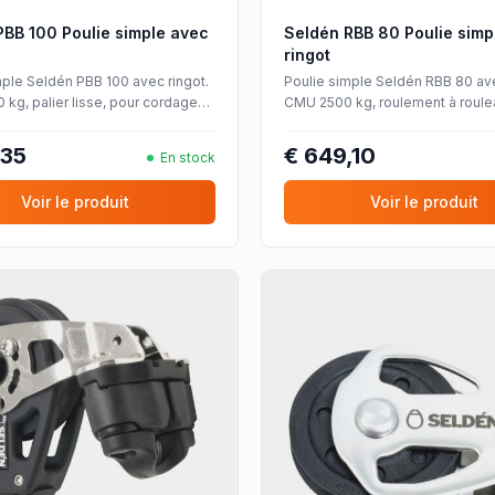
PBB 100 Poulie simple avec
Seldén RBB 80 Poulie simp
ringot
mple Seldén PBB 100 avec ringot.
Poulie simple Seldén RBB 80 ave
kg, palier lisse, pour cordages
CMU 2500 kg, roulement à roule
20 mm.
Torlon®, pour cordages jusqu'à
,35
€ 649,10
En stock
Voir le produit
Voir le produit