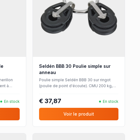
le
Seldén BBB 30 Poulie simple sur
anneau
erillon
Poulie simple Seldén BBB 30 sur ringot
ent à
(poulie de point d'écoute). CMU 200 kg,
8 mm.
roulement à billes, pour cordages jusqu'à
Ø8 mm.
€ 37,87
En stock
En stock
Voir le produit