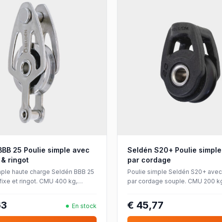
BBB 25 Poulie simple avec
Seldén S20+ Poulie simple 
 & ringot
par cordage
mple haute charge Seldén BBB 25
Poulie simple Seldén S20+ avec 
fixe et ringot. CMU 400 kg,
par cordage souple. CMU 200 k
 à billes, pour cordages jusqu'à
roulement à billes inox, pour co
jusqu'à Ø6 mm.
63
€ 45,77
En stock