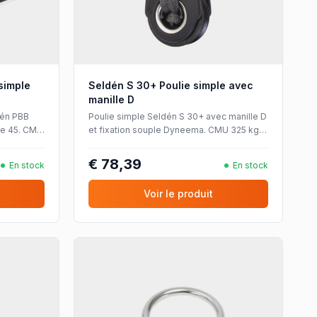
simple
Seldén S 30+ Poulie simple avec
manille D
dén PBB
Poulie simple Seldén S 30+ avec manille D
le 45. CMU
et fixation souple Dyneema. CMU 325 kg,
roulement à billes, pour cordages jusqu'à
Ø8 mm.
€ 78,39
En stock
En stock
Voir le produit