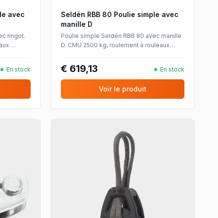
le avec
Seldén RBB 80 Poulie simple avec
manille D
c ringot.
Poulie simple Seldén RBB 80 avec manille
aux
D. CMU 2500 kg, roulement à rouleaux
 Ø14 mm.
Torlon®, pour cordages jusqu'à Ø14 mm.
€ 619,13
En stock
En stock
Voir le produit