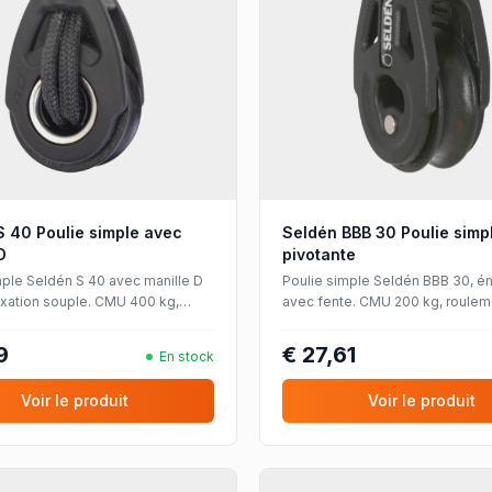
S 40 Poulie simple avec
Seldén BBB 30 Poulie simp
D
pivotante
mple Seldén S 40 avec manille D
Poulie simple Seldén BBB 30, ém
fixation souple. CMU 400 kg,
avec fente. CMU 200 kg, roulem
 à billes inox, pour cordages
billes, pour cordages jusqu'à Ø
10 mm.
9
€ 27,61
En stock
Voir le produit
Voir le produit