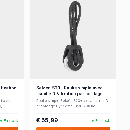
fixation
Seldén S20+ Poulie simple avec
manille D & fixation par cordage
fixation
Poulie simple Seldén S20+ avec manille D
g,
et cordage Dyneema. CMU 200 kg,
rdages
roulement à billes inox, pour cordages
jusqu'à Ø6 mm.
€ 55,99
En stock
En stock