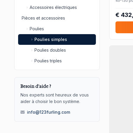
45-130 po
CMU 5500 k
Accessoires électriques
›
€ 432
Pièces et accessoires
Poulies
›
Poulies simples
›
Poulies doubles
›
Poulies triples
›
Besoin d'aide ?
Nos experts sont heureux de vous
aider à choisir le bon système.
info@123furling.com