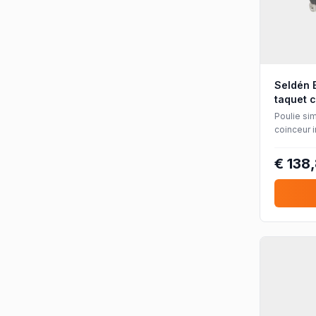
Seldén 
taquet 
Poulie si
coinceur 
billes, p
€ 138