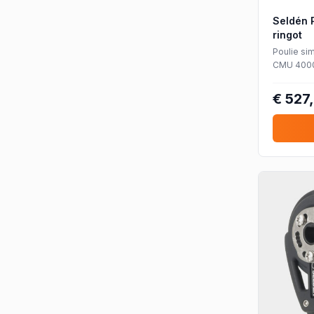
Seldén 
ringot
Poulie si
CMU 4000 
jusqu'à Ø
€ 527