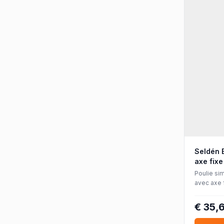
Seldén 
axe fixe
Poulie si
avec axe 
roulement
Ø5 mm.
€ 35,