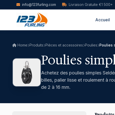
Skip to main content
info@123furling.com
Livraison Gratuite €1 500+
Accueil
Home
Produits
Pièces et accessoires
Poulies
Poulies 
Poulies simp
Achetez des poulies simples Seldén
billes, palier lisse et roulement 
de 2 à 16 mm.