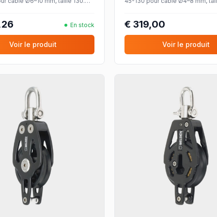
ur câble Ø6–10 mm, taille 130.
45-130 pour câble Ø4–8 mm, tail
g, palier lisse.
CMU 4000 kg, palier lisse.
,26
€ 319,00
En stock
Voir le produit
Voir le produit