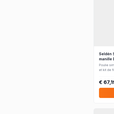
Seldén 
manille 
Poulie si
et kit de 
roulement
jusqu'à Ø
€ 67,1