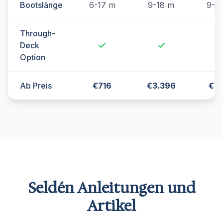
Bootslänge
6-17 m
9-18 m
9-2
Through-
Deck
Option
Ab Preis
€716
€3.396
€7
Seldén Anleitungen und
Artikel