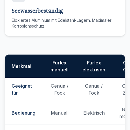
Seewasserbeständig
Eloxiertes Aluminium mit Edelstahl-Lagern. Maximaler
Korrosionsschutz.
Furlex
Furlex
CX
Merkmal
manuell
elektrisch
CX
Geeignet
Genua /
Genua /
Co
für
Fock
Fock
Ze
Bei
Bedienung
Manuell
Elektrisch
mögl