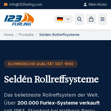
Skip to main content
info@123furling.com
Mein Konto
Home
/
Produkte
/
Seldén Rollreffsysteme
SCHWEDISCHE QUALITÄT SEIT 1960
Seldén Rollreffsysteme
Das beliebteste Rollreffsystem der Welt.
Über
200.000 Furlex-Systeme verkauft
seit 1983. Standard bei Hallberg-Rassy,