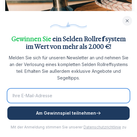
6 Min. Lesezeit
Warum sich die Genua nicht ins
Gewinnen Sie
ein Selden Rollreffsystem
Vorstagprofil einführen lässt, und was
im Wert von mehr als 2.000 €!
wirklich hilft
Die Genua klemmt beim Hissen einen Meter über Deck
Melden Sie sich für unseren Newsletter an und nehmen Sie
im Profil? Das steckt wirklich hinter Vorfeeder, Keder
an der Verlosung eines kompletten Selden Rollreffsystems
und Nut, und die Lösungen, die helfen, bevor Sie
teil. Erhalten Sie außerdem exklusive Angebote und
einen Rigger rufen.
Segeltipps.
Artikel lesen
Am Gewinnspiel teilnehmen
Mit der Anmeldung stimmen Sie unserer
Datenschutzrichtlinie
zu