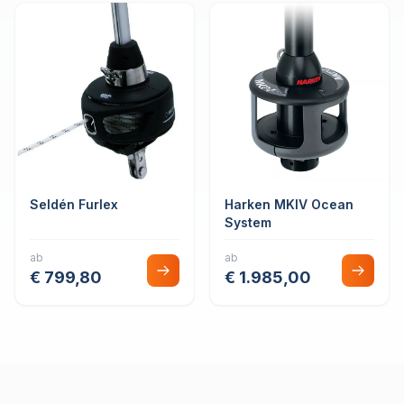
Seldén Furlex
Harken MKIV Ocean
System
ab
ab
€ 799,80
€ 1.985,00