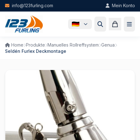
Skip to main content
info@123furling.com
Mein Konto
Home
Produkte
Manuelles Rollreffsystem
Genua
Seldén Furlex Deckmontage