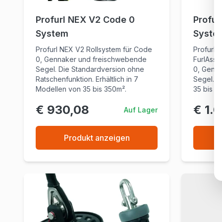
Profurl NEX V2 Code 0
Profur
System
Syste
Profurl NEX V2 Rollsystem für Code
Profurl 
0, Gennaker und freischwebende
FurlAssi
Segel. Die Standardversion ohne
0, Genn
Ratschenfunktion. Erhältlich in 7
Segel. E
Modellen von 35 bis 350m².
35 bis 4
€ 930,08
€ 1.
Auf Lager
Produkt anzeigen