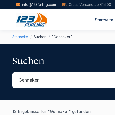
Skip to main content
info@123furling.com
Gratis Versand ab €1.500
Startseite
Startseite
/
Suchen
/
"Gennaker"
Suchen
12
Ergebnisse für "
Gennaker
" gefunden