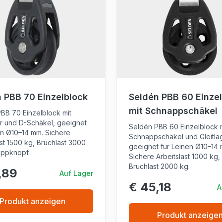
 PBB 70 Einzelblock
Seldén PBB 60 Einze
mit Schnappschäkel
BB 70 Einzelblock mit
er und D-Schäkel, geeignet
Seldén PBB 60 Einzelblock 
en Ø10–14 mm. Sichere
Schnappschäkel und Gleitla
ast 1500 kg, Bruchlast 3000
geeignet für Leinen Ø10–14
Kippknopf.
Sichere Arbeitslast 1000 kg,
Bruchlast 2000 kg.
,89
Auf Lager
€ 45,18
A
Produkt anzeigen
Produkt anzeige