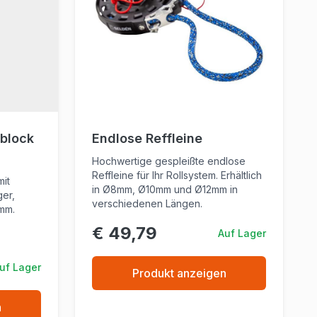
lblock
Endlose Reffleine
Hochwertige gespleißte endlose
Reffleine für Ihr Rollsystem. Erhältlich
mit
in Ø8mm, Ø10mm und Ø12mm in
ger,
verschiedenen Längen.
 mm.
€ 49,79
Auf Lager
uf Lager
Produkt anzeigen
n