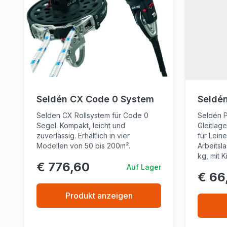
Seldén CX Code 0 System
Seldén
Selden CX Rollsystem für Code 0
Seldén P
Segel. Kompakt, leicht und
Gleitlag
zuverlässig. Erhältlich in vier
für Lein
Modellen von 50 bis 200m².
Arbeitsl
kg, mit 
€ 776,60
Auf Lager
€ 66
Produkt anzeigen