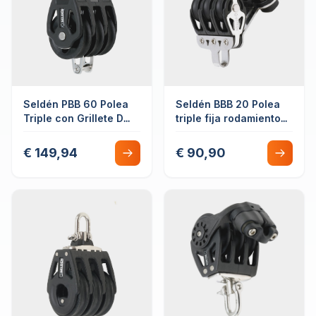
Seldén PBB 60 Polea
Seldén BBB 20 Polea
Triple con Grillete D
triple fija rodamiento
Giratoria Cojinete Liso
de bolas con guardín y
con Guardín
mordaza
€ 149,94
€ 90,90