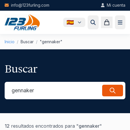
Skip to main content
info@123furling.com
Mi cuenta
Inicio
/
Buscar
/
"gennaker"
Buscar
12
resultados encontrados para "
gennaker
"