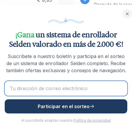
€ 9,95
Después de la rec
dentro de los 14 dí
€ 14,95
€ 19,95
¡Gana
un sistema de enrollador
Selden valorado en más de 2.000 €!
uperiores a 1.500€,
Suscríbete a nuestro boletín y participa en el sorteo
de un sistema de enrollador Selden completo. Recibe
también ofertas exclusivas y consejos de navegación.
Preguntas frecuentes
Participar en el sorteo
Al suscribirte aceptas nuestra
Política de privacidad