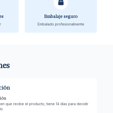
es
Embalaje seguro
r
Embalado profesionalmente
nes
ción
xión
n que recibe el producto, tiene 14 días para decidir
lo.