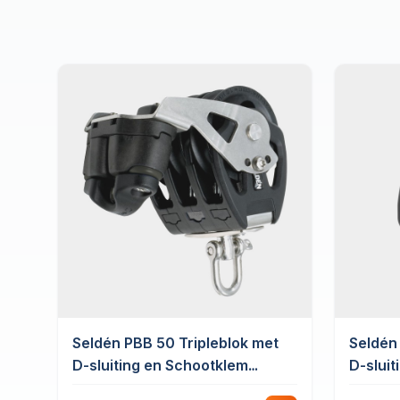
Seldén PBB 50 Tripleblok met
Seldén
D-sluiting en Schootklem
D-sluit
Roterend Glijlager
met Ho