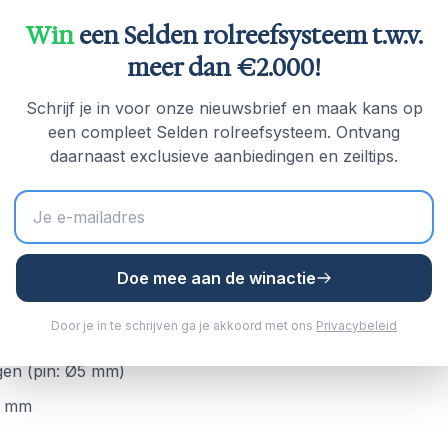
Win
een Selden rolreefsysteem t.w.v.
meer dan €2.000!
Schrijf je in voor onze nieuwsbrief en maak kans op
een compleet Selden rolreefsysteem. Ontvang
daarnaast exclusieve aanbiedingen en zeiltips.
Doe mee aan de winactie
Door je in te schrijven ga je akkoord met ons
Privacybeleid
ngen (pin: Ø5 mm)
12 mm