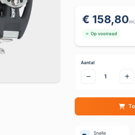
€ 158,80
in
Op voorraad
Aantal
To
Snelle