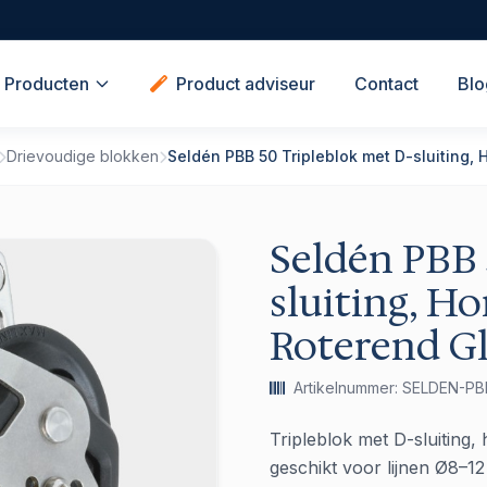
Producten
Product adviseur
Contact
Blo
Drievoudige blokken
Seldén PBB 50 Tripleblok met D-sluiting,
Seldén PBB 
sluiting, H
Roterend Gl
Artikelnummer: SELDEN-
Tripleblok met D-sluiting,
geschikt voor lijnen Ø8–1