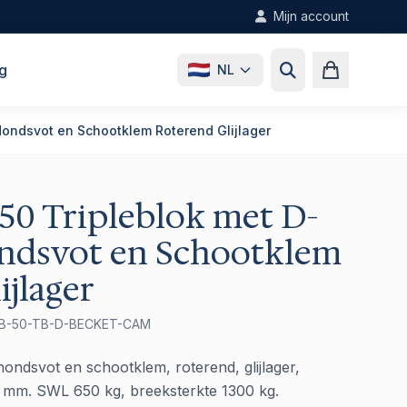
Mijn account
g
NL
 Hondsvot en Schootklem Roterend Glijlager
50 Tripleblok met D-
ondsvot en Schootklem
ijlager
PBB-50-TB-D-BECKET-CAM
 hondsvot en schootklem, roterend, glijlager,
2 mm. SWL 650 kg, breeksterkte 1300 kg.