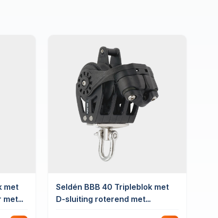
k met
Seldén BBB 40 Tripleblok met
r met
D-sluiting roterend met
hondsvot & schootklem