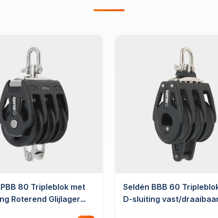
 PBB 80 Tripleblok met
Seldén BBB 60 Tripleblo
ing Roterend Glijlager
D-sluiting vast/draaibaa
ndsvot
hondsvot