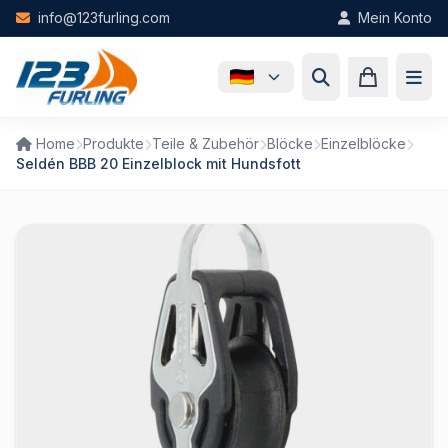
Skip to main content
info@123furling.com
Mein Konto
Home
Produkte
Teile & Zubehör
Blöcke
Einzelblöcke
Seldén BBB 20 Einzelblock mit Hundsfott