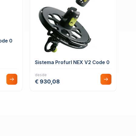
ode 0
Sistema Profurl NEX V2 Code 0
desde
€ 930,08