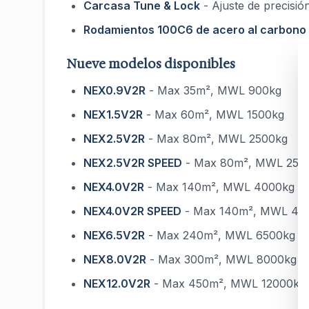
Carcasa Tune & Lock
- Ajuste de precisión
Rodamientos 100C6 de acero al carbono
Nueve modelos disponibles
NEX0.9V2R
- Max 35m², MWL 900kg
NEX1.5V2R
- Max 60m², MWL 1500kg
NEX2.5V2R
- Max 80m², MWL 2500kg
NEX2.5V2R SPEED
- Max 80m², MWL 2500
NEX4.0V2R
- Max 140m², MWL 4000kg
NEX4.0V2R SPEED
- Max 140m², MWL 400
NEX6.5V2R
- Max 240m², MWL 6500kg
NEX8.0V2R
- Max 300m², MWL 8000kg
NEX12.0V2R
- Max 450m², MWL 12000kg