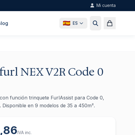
Mi cuenta
Blog
ES
furl NEX V2R Code 0
on función trinquete FurlAssist para Code 0,
. Disponible en 9 modelos de 35 a 450m².
8,86
IVA inc.