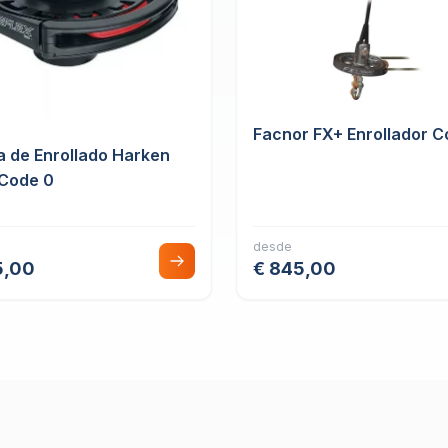
Facnor FX+ Enrollador C
a de Enrollado Harken
 Code 0
desde
5,00
€ 845,00