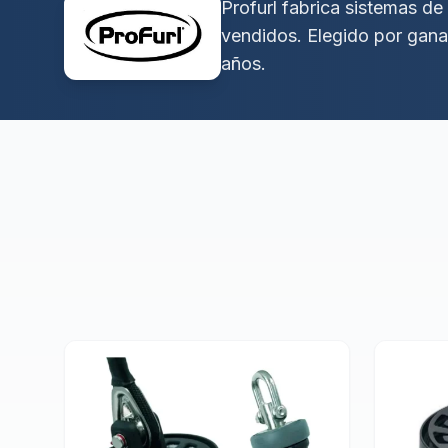
Profurl fabrica sistemas d
vendidos. Elegido por gana
años.