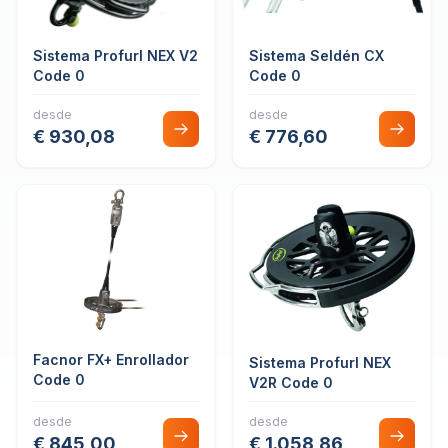
Sistema Profurl NEX V2
Sistema Seldén CX
Code 0
Code 0
desde
desde
€ 930,08
€ 776,60
Facnor FX+ Enrollador
Sistema Profurl NEX
Code 0
V2R Code 0
desde
desde
€ 845,00
€ 1.058,86