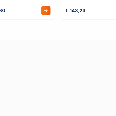
ia Cojinete Liso
Liso
,80
€ 143,23