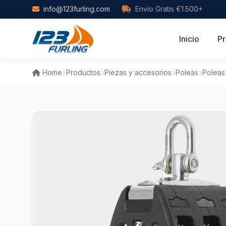
Skip to main content
info@123furling.com
Envío Gratis €1.500+
Inicio
Pr
Home
Productos
Piezas y accesorios
Poleas
Poleas 