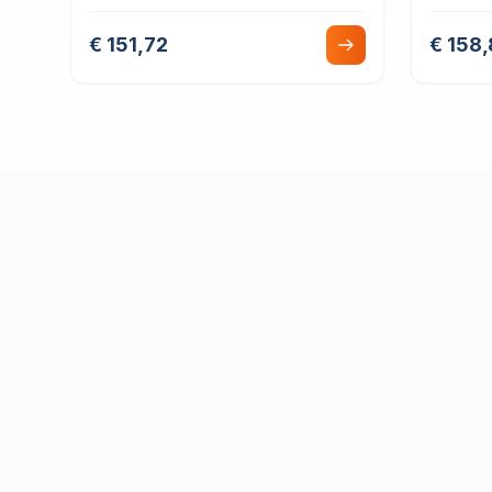
Cojinete Liso
Girator
€ 151,72
€ 158