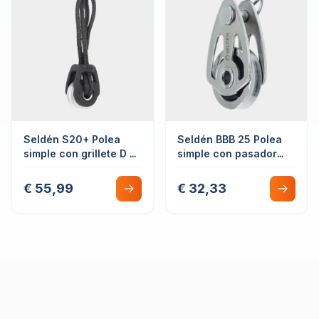
Seldén S20+ Polea
Seldén BBB 25 Polea
simple con grillete D &
simple con pasador
fijación por cabo
ajustable
€ 55,99
€ 32,33