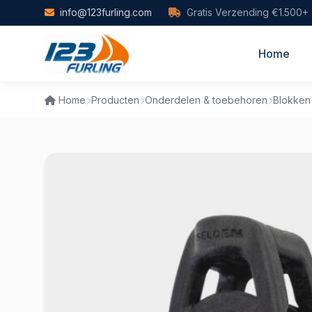
Skip to main content
info@123furling.com
Gratis Verzending €1.500+
Home
Home
Producten
Onderdelen & toebehoren
Blokken