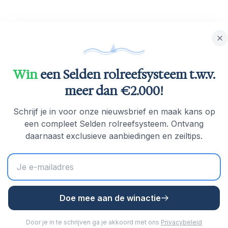
Win
een Selden rolreefsysteem t.w.v.
meer dan €2.000!
Schrijf je in voor onze nieuwsbrief en maak kans op
een compleet Selden rolreefsysteem. Ontvang
daarnaast exclusieve aanbiedingen en zeiltips.
Doe mee aan de winactie
inds 1960 wereldklasse rolreefsystemen in Zweden. 
Door je in te schrijven ga je akkoord met ons
Privacybeleid