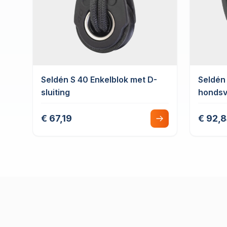
Seldén S 40 Enkelblok met D-
Seldén
sluiting
hondsv
€ 67,19
€ 92,