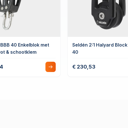
 BBB 40 Enkelblok met
Seldén 2:1 Halyard Bloc
ot & schootklem
40
84
€ 230,53