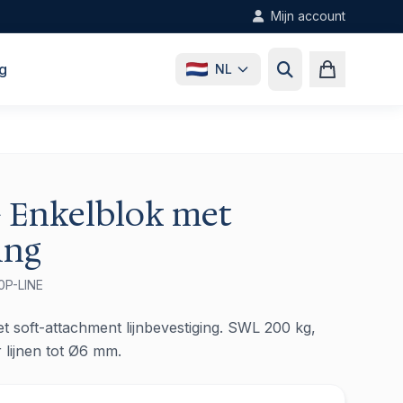
Mijn account
g
NL
+ Enkelblok met
ing
0P-LINE
 soft-attachment lijnbevestiging. SWL 200 kg,
 lijnen tot Ø6 mm.