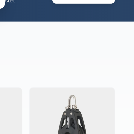
yster.