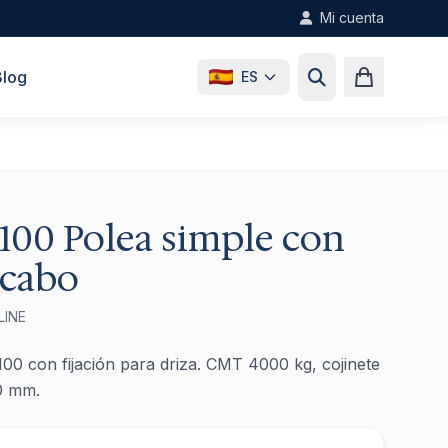
Mi cuenta
Blog
ES
100 Polea simple con
 cabo
LINE
00 con fijación para driza. CMT 4000 kg, cojinete
0 mm.