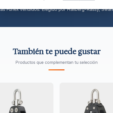
 sistemas de enrollador de primera clase en Suecia de
as Furlex vendidos. Elegido por Hallberg-Rassy, Swan
También te puede gustar
Productos que complementan tu selección