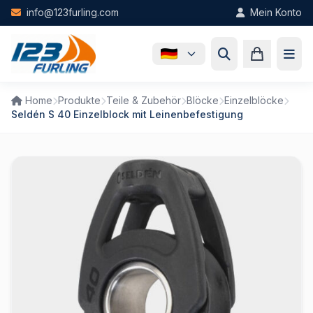
Skip to main content
info@123furling.com
Mein Konto
Home
Produkte
Teile & Zubehör
Blöcke
Einzelblöcke
Seldén S 40 Einzelblock mit Leinenbefestigung