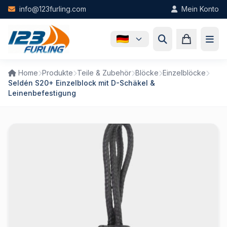
Skip to main content
info@123furling.com
Mein Konto
Home
Produkte
Teile & Zubehör
Blöcke
Einzelblöcke
Seldén S20+ Einzelblock mit D-Schäkel &
Leinenbefestigung