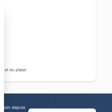
e et du plaisir.
onsin depuis