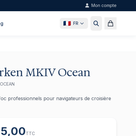
Mon compte
og
FR
rken MKIV Ocean
-OCEAN
oc professionnels pour navigateurs de croisière
85,00
TTC