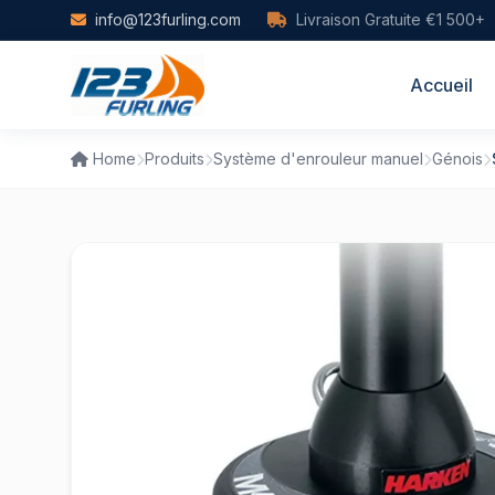
Skip to main content
info@123furling.com
Livraison Gratuite €1 500+
Accueil
Home
Produits
Système d'enrouleur manuel
Génois