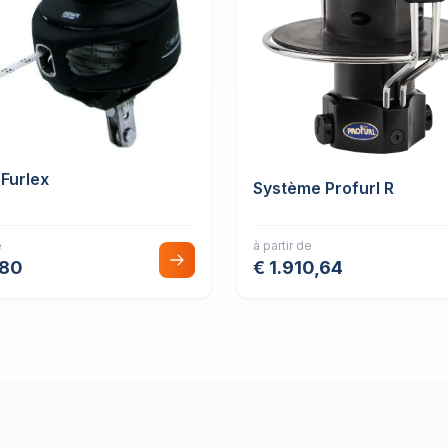
 Furlex
Système Profurl R
e
à partir de
,80
€ 1.910,64