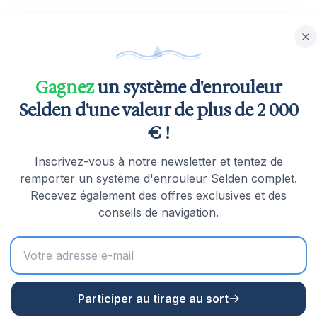
ique éprouvés
aux de 11,7m à 27,0m
Gagnez
un système d'enrouleur
la durabilité
Selden d'une valeur de plus de 2 000
gées pour un frottement minimal
€ !
tent pas de lubrification
Inscrivez-vous à notre newsletter et tentez de
'utilisation
remporter un système d'enrouleur Selden complet.
Recevez également des offres exclusives et des
iabilité et facilité d'utilisation pour une longue durée de vi
conseils de navigation.
Participer au tirage au sort
en fabrique du matériel de voile innovant dans le Wisc