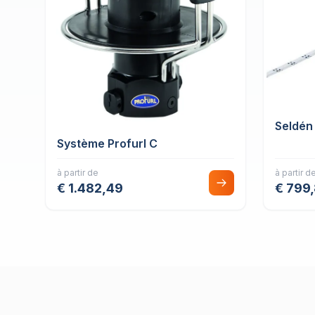
Seldén
Système Profurl C
à partir de
à partir d
€ 1.482,49
€ 799