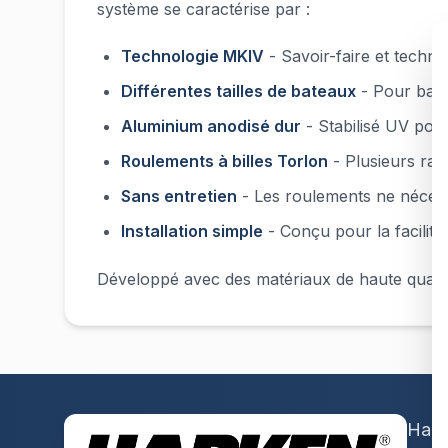
système se caractérise par :
Technologie MKIV
- Savoir-faire et techn
Différentes tailles de bateaux
- Pour bate
Aluminium anodisé dur
- Stabilisé UV pour 
Roulements à billes Torlon
- Plusieurs ran
Sans entretien
- Les roulements ne nécessi
Installation simple
- Conçu pour la facilité d
Développé avec des matériaux de haute qualité, f
Hark