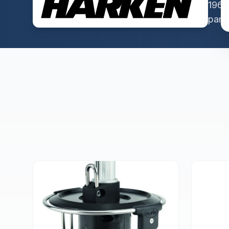
1967.
par 