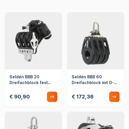
Seldén BBB 20
Seldén BBB 60
Dreifachblock fest
Dreifachblock mit D-
Kugellager mit
Schäkel fest/drehbar
Hundsfott und
€ 90,90
€ 172,36
Schotklemme