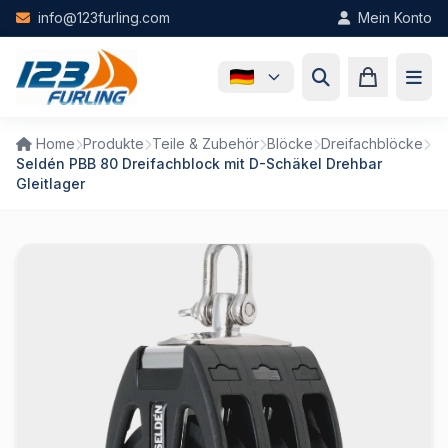
Skip to main content
info@123furling.com
Mein Konto
Home
Produkte
Teile & Zubehör
Blöcke
Dreifachblöcke
Seldén PBB 80 Dreifachblock mit D-Schäkel Drehbar
Gleitlager