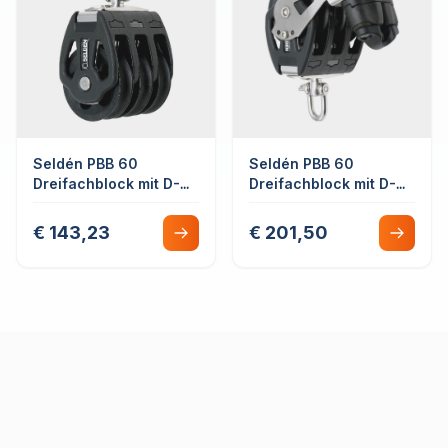
Seldén PBB 60
Seldén PBB 60
Dreifachblock mit D-
Dreifachblock mit D-
Schäkel Drehbar
Schäkel Drehbar
Gleitlager
Gleitlager mit
€ 143,23
€ 201,50
Hundsfott und
Schotklemme