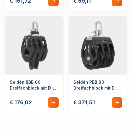
€ 151,72
€ 59,11
Gleitlager
Seldén BBB 60
Seldén PBB 80
Dreifachblock mit D-
Dreifachblock mit D-
Schäkel fest/drehbar
Schäkel Drehbar
mit Hundsfott
Gleitlager
€ 176,02
€ 371,51