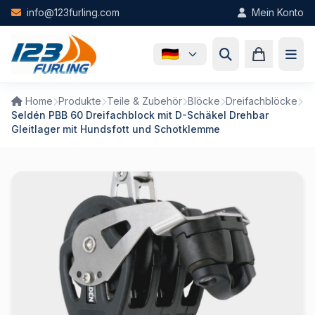
Skip to main content
info@123furling.com
Mein Konto
Home
Produkte
Teile & Zubehör
Blöcke
Dreifachblöcke
Seldén PBB 60 Dreifachblock mit D-Schäkel Drehbar
Gleitlager mit Hundsfott und Schotklemme