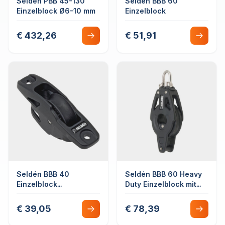
Seldén PBB 45-130
Seldén BBB 60
Einzelblock Ø6–10 mm
Einzelblock
€ 432,26
€ 51,91
Seldén BBB 40
Seldén BBB 60 Heavy
Einzelblock
Duty Einzelblock mit
Deckmontage
Hundsfott
€ 39,05
€ 78,39