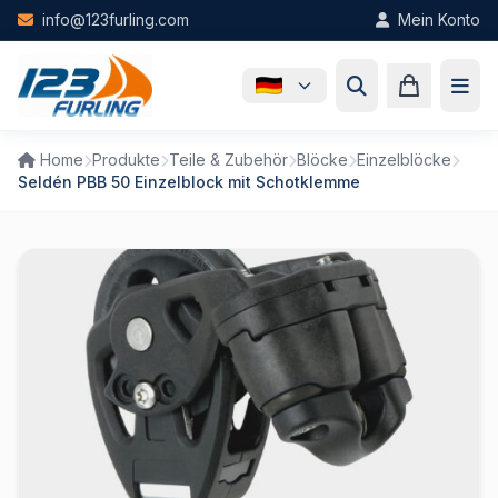
Skip to main content
info@123furling.com
Mein Konto
Home
Produkte
Teile & Zubehör
Blöcke
Einzelblöcke
Seldén PBB 50 Einzelblock mit Schotklemme