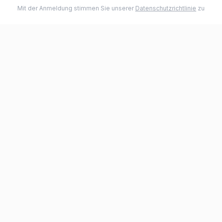
Mit der Anmeldung stimmen Sie unserer
Datenschutzrichtlinie
zu
Premium Rollsysteme für Segelboote. Qualität und
Zuverlässigkeit für Ihre Sicherheit auf See.