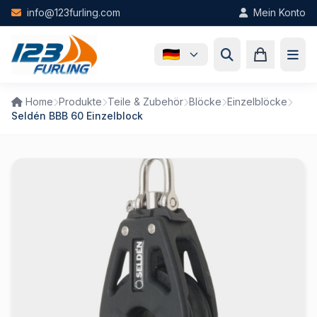
Skip to main content
info@123furling.com
Mein Konto
Home
Produkte
Teile & Zubehör
Blöcke
Einzelblöcke
Seldén BBB 60 Einzelblock