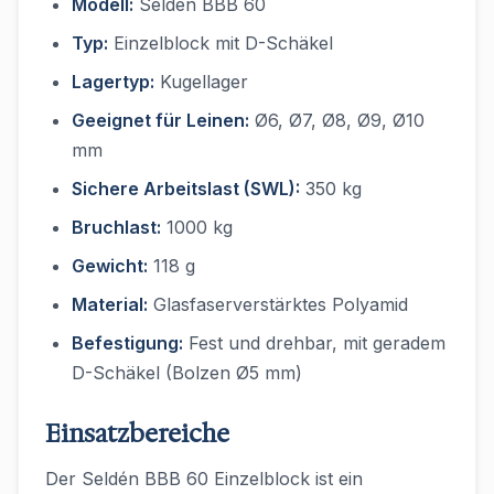
Modell:
Seldén BBB 60
Typ:
Einzelblock mit D-Schäkel
Lagertyp:
Kugellager
Geeignet für Leinen:
Ø6, Ø7, Ø8, Ø9, Ø10
mm
Sichere Arbeitslast (SWL):
350 kg
Bruchlast:
1000 kg
Gewicht:
118 g
Material:
Glasfaserverstärktes Polyamid
Befestigung:
Fest und drehbar, mit geradem
D-Schäkel (Bolzen Ø5 mm)
Einsatzbereiche
Der Seldén BBB 60 Einzelblock ist ein