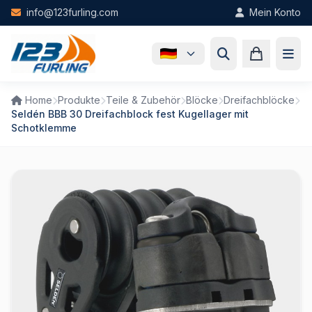
Skip to main content
info@123furling.com
Mein Konto
Home
Produkte
Teile & Zubehör
Blöcke
Dreifachblöcke
Seldén BBB 30 Dreifachblock fest Kugellager mit
Schotklemme