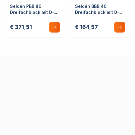
Seldén PBB 80
Seldén BBB 40
Dreifachblock mit D-
Dreifachblock mit D-
Schäkel Drehbar
Schäkel drehbar mit
Gleitlager
Hundsfott
€ 371,51
€ 164,57