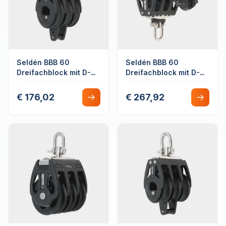
Seldén BBB 60
Seldén BBB 60
Dreifachblock mit D-
Dreifachblock mit D-
Schäkel fest/drehbar
Schäkel fest/drehbar
mit Hundsfott
mit Hundsfott &
€ 176,02
€ 267,92
Schotklemme