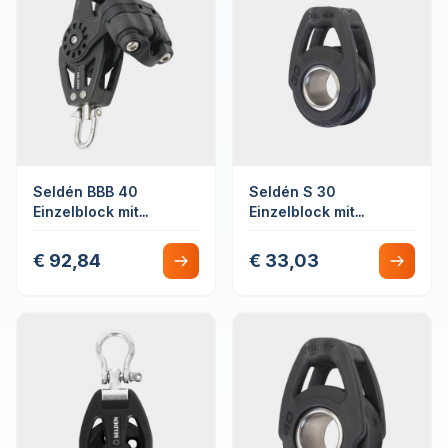
Seldén BBB 40
Seldén S 30
Einzelblock mit
Einzelblock mit
Hundsfott &
Leinenbefestigung
Schotklemme
€ 92,84
€ 33,03