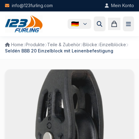
Skip to main content
info@123furling.com
Mein Konto
Home
Produkte
Teile & Zubehör
Blöcke
Einzelblöcke
Seldén BBB 20 Einzelblock mit Leinenbefestigung