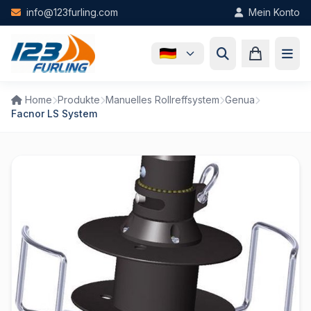
Skip to main content
info@123furling.com
Mein Konto
Home
Produkte
Manuelles Rollreffsystem
Genua
Facnor LS System