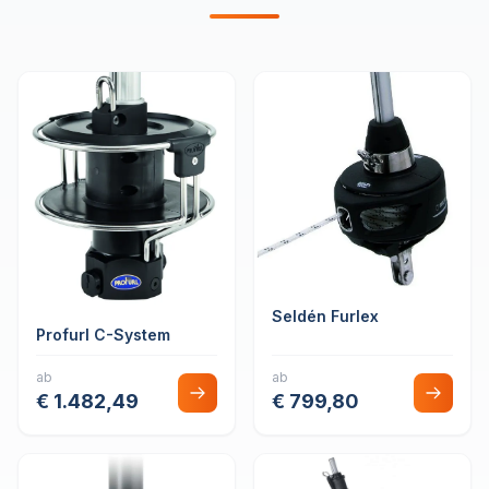
Seldén Furlex
Profurl C-System
ab
ab
€ 1.482,49
€ 799,80