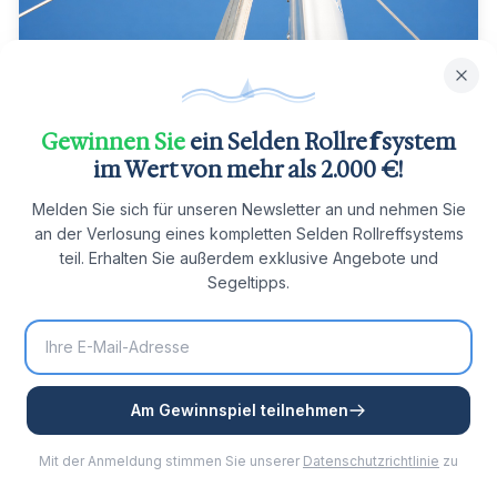
Gewinnen Sie
ein Selden Rollreffsystem
6 Min. Lesezeit
im Wert von mehr als 2.000 €!
Warum sich der Fall um Ihr
Melden Sie sich für unseren Newsletter an und nehmen Sie
Vorstagprofil wickelt, und wie Sie es
an der Verlosung eines kompletten Selden Rollreffsystems
verhindern
Die Furlleine wird schlaff und die Genua bleibt halb
teil. Erhalten Sie außerdem exklusive Angebote und
aufgerollt hängen: In neun von zehn Fällen wickelt sich
Segeltipps.
der Fall um das Profil, nicht das Rollreffsystem selbst.
So erkennen Sie es, und so lösen es Furlex, Harken,
Mehr lesen
Profurl und Facnor.
Am Gewinnspiel teilnehmen
Mit der Anmeldung stimmen Sie unserer
Datenschutzrichtlinie
zu
Alle Artikel ansehen