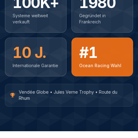
100K+
1980
Systeme weltweit
Gegründet in
verkauft
Frankreich
10 J.
#1
Internationale Garantie
Ocean Racing Wahl
Vendée Globe • Jules Verne Trophy • Route du
Rhum