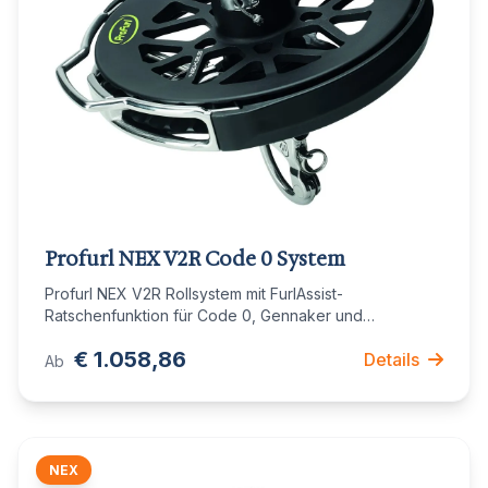
Profurl NEX V2R Code 0 System
Profurl NEX V2R Rollsystem mit FurlAssist-
Ratschenfunktion für Code 0, Gennaker und
freischwebende Segel. Erhältlich in 9 Modellen von 35
€ 1.058,86
Details
bis 450m².
Ab
NEX