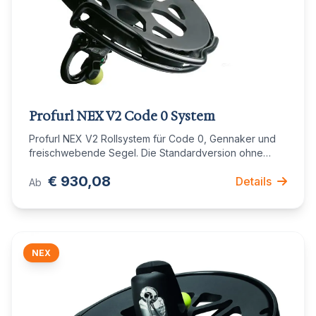
Profurl NEX V2 Code 0 System
Profurl NEX V2 Rollsystem für Code 0, Gennaker und
freischwebende Segel. Die Standardversion ohne
Ratschenfunktion. Erhältlich in 7 Modellen von 35 bis
€ 930,08
Details
350m².
Ab
NEX