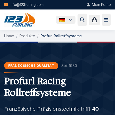
Skip to main content
info@123furling.com
Mein Konto
Home
/
Produkte
/
Profurl Rollreffsysteme
Seit 1980
FRANZÖSISCHE QUALITÄT
Profurl Racing
Rollreffsysteme
Französische Präzisionstechnik trifft
40