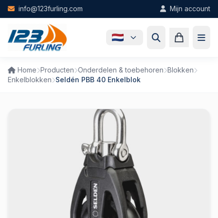
Skip to main content
info@123furling.com
Mijn account
Home
Producten
Onderdelen & toebehoren
Blokken
Enkelblokken
Seldén PBB 40 Enkelblok