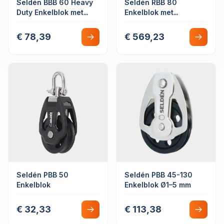
Seldén BBB 60 Heavy
Seldén RBB 80
Duty Enkelblok met
Enkelblok met
hondsvot
lijnbevestiging
€ 78,39
€ 569,23
Seldén PBB 50
Seldén PBB 45-130
Enkelblok
Enkelblok Ø1–5 mm
€ 32,33
€ 113,38