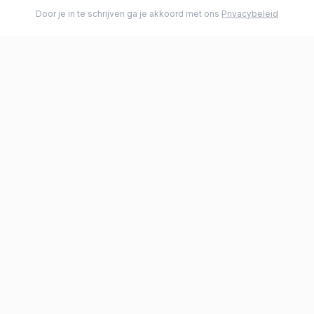
Door je in te schrijven ga je akkoord met ons
Privacybeleid
Premium rolreefsystemen voor zeiljachten. Kwaliteit en
betrouwbaarheid voor uw veiligheid op zee.