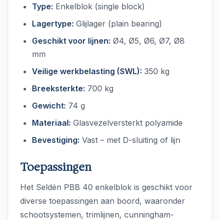
Type:
Enkelblok (single block)
Lagertype:
Glijlager (plain bearing)
Geschikt voor lijnen:
Ø4, Ø5, Ø6, Ø7, Ø8
mm
Veilige werkbelasting (SWL):
350 kg
Breeksterkte:
700 kg
Gewicht:
74 g
Materiaal:
Glasvezelversterkt polyamide
Bevestiging:
Vast – met D-sluiting of lijn
Toepassingen
Het Seldén PBB 40 enkelblok is geschikt voor
diverse toepassingen aan boord, waaronder
schootsystemen, trimlijnen, cunningham-