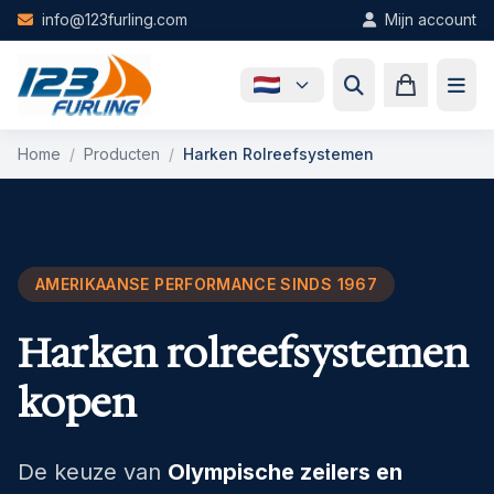
Skip to main content
info@123furling.com
Mijn account
Home
/
Producten
/
Harken Rolreefsystemen
AMERIKAANSE PERFORMANCE SINDS 1967
Harken rolreefsystemen
kopen
De keuze van
Olympische zeilers en