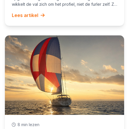
wikkelt de val zich om het profiel, niet de furler zelf. Zo
herken je het en zo lossen Furlex, Harken, Profurl en
Lees artikel
Facnor het op.
8 min lezen