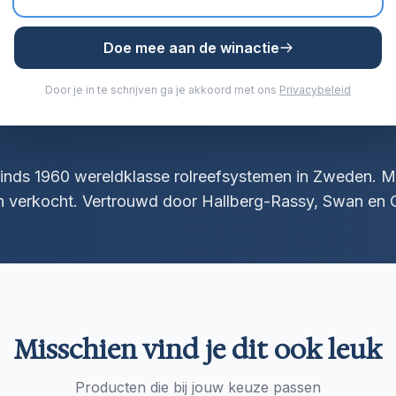
akt het mogelijk om het blok met één hand te bedienen, zelfs
Doe mee aan de winactie
Door je in te schrijven ga je akkoord met ons
Privacybeleid
inds 1960 wereldklasse rolreefsystemen in Zweden. 
n verkocht. Vertrouwd door Hallberg-Rassy, Swan en O
Misschien vind je dit ook leuk
Producten die bij jouw keuze passen