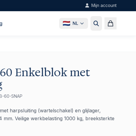
Mijn account
g
NL
 60 Enkelblok met
g
BB-60-SNAP
t harpsluiting (wartelschakel) en glijlager,
14 mm. Veilige werkbelasting 1000 kg, breeksterkte