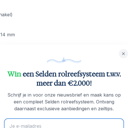
hakel)
 Ø14 mm
Win
een Selden rolreefsysteem t.w.v.
t roestvrijstalen band
meer dan €2.000!
end/vast
Schrijf je in voor onze nieuwsbrief en maak kans op
een compleet Selden rolreefsysteem. Ontvang
daarnaast exclusieve aanbiedingen en zeiltips.
is bij uitstek geschikt voor spinnakerval-, gennakerval- e