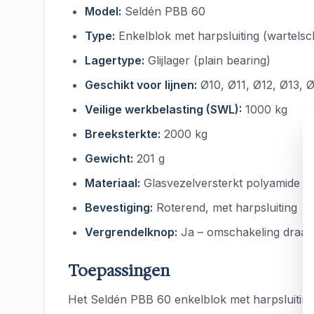
Model:
Seldén PBB 60
Type:
Enkelblok met harpsluiting (wartelsc
Lagertype:
Glijlager (plain bearing)
Geschikt voor lijnen:
Ø10, Ø11, Ø12, Ø13,
Veilige werkbelasting (SWL):
1000 kg
Breeksterkte:
2000 kg
Gewicht:
201 g
Materiaal:
Glasvezelversterkt polyamide me
Bevestiging:
Roterend, met harpsluiting
Vergrendelknop:
Ja – omschakeling draai
Toepassingen
Het Seldén PBB 60 enkelblok met harpsluiting 