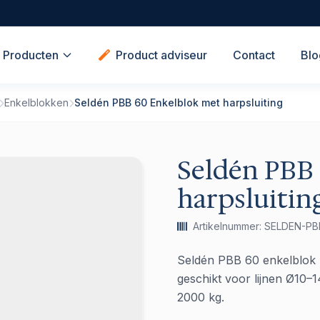
Producten
Product adviseur
Contact
Blo
Enkelblokken
Seldén PBB 60 Enkelblok met harpsluiting
Seldén PBB
harpsluitin
Artikelnummer: SELDEN-P
Seldén PBB 60 enkelblok me
geschikt voor lijnen Ø10–
2000 kg.