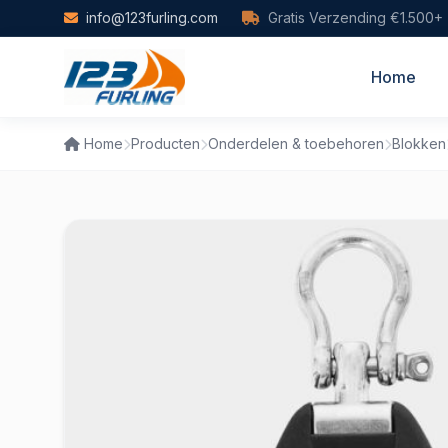
Skip to main content
info@123furling.com
Gratis Verzending €1.500+
Home
Home
Producten
Onderdelen & toebehoren
Blokken