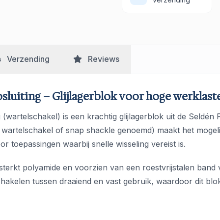
Verzending
Reviews
luiting – Glijlagerblok voor hoge werklast
(wartelschakel) is een krachtig glijlagerblok uit de Seld
el wartelschakel of snap shackle genoemd) maakt het mogeli
or toepassingen waarbij snelle wisseling vereist is.
ersterkt polyamide en voorzien van een roestvrijstalen ban
akelen tussen draaiend en vast gebruik, waardoor dit blok ui