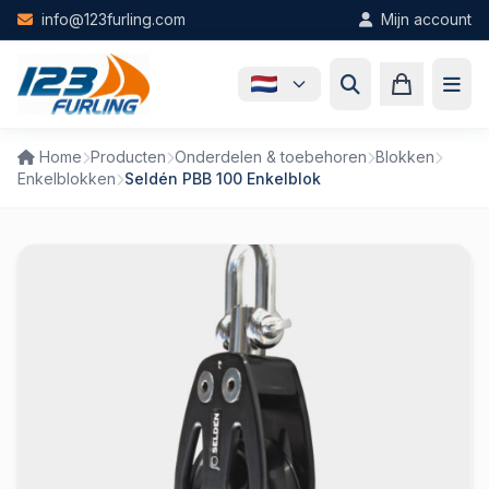
Skip to main content
info@123furling.com
Mijn account
Home
Producten
Onderdelen & toebehoren
Blokken
Enkelblokken
Seldén PBB 100 Enkelblok