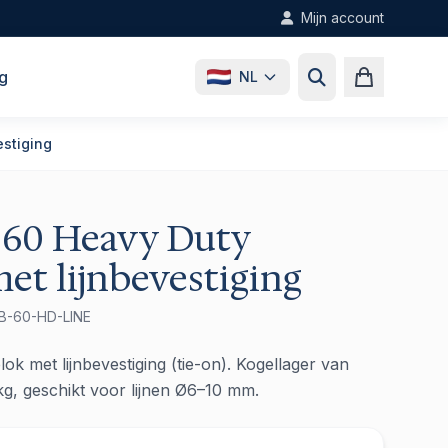
Mijn account
g
NL
estiging
 60 Heavy Duty
et lijnbevestiging
BB-60-HD-LINE
k met lijnbevestiging (tie-on). Kogellager van
kg, geschikt voor lijnen Ø6–10 mm.