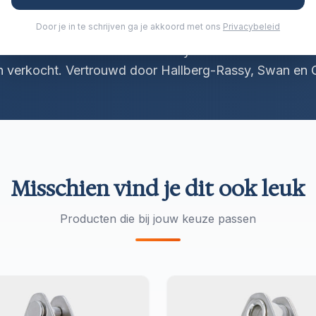
Door je in te schrijven ga je akkoord met ons
Privacybeleid
inds 1960 wereldklasse rolreefsystemen in Zweden. 
n verkocht. Vertrouwd door Hallberg-Rassy, Swan en O
Misschien vind je dit ook leuk
Producten die bij jouw keuze passen