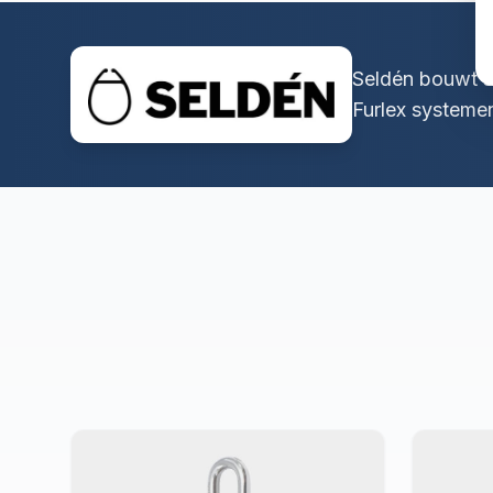
Seldén bouwt s
Furlex systeme