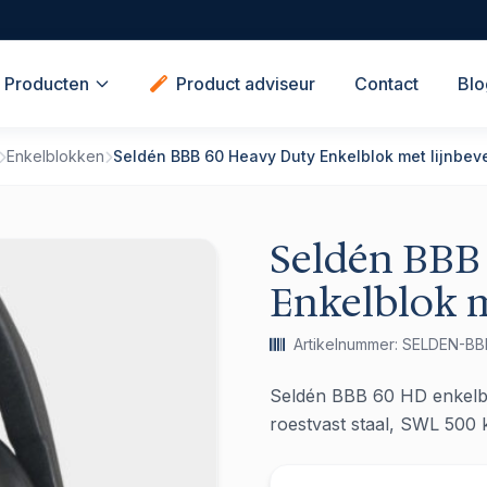
Producten
Product adviseur
Contact
Blo
Enkelblokken
Seldén BBB 60 Heavy Duty Enkelblok met lijnbev
Seldén BBB
Enkelblok m
Artikelnummer: SELDEN-B
Seldén BBB 60 HD enkelblo
roestvast staal, SWL 500 