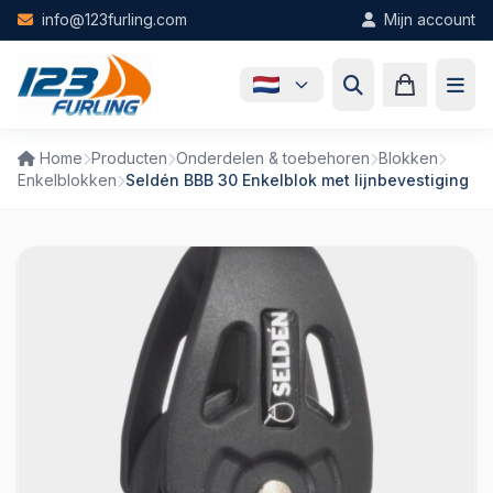
Skip to main content
info@123furling.com
Mijn account
Home
Producten
Onderdelen & toebehoren
Blokken
Enkelblokken
Seldén BBB 30 Enkelblok met lijnbevestiging