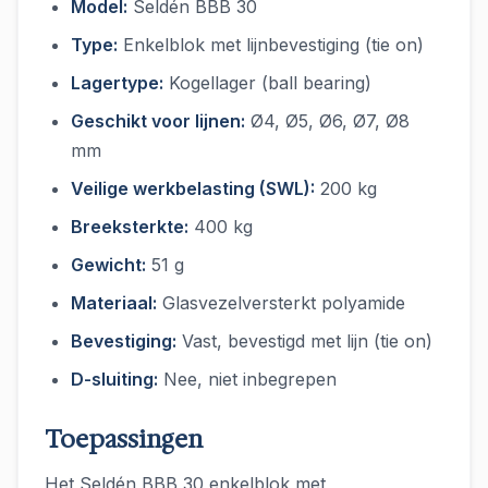
Model:
Seldén BBB 30
Type:
Enkelblok met lijnbevestiging (tie on)
Lagertype:
Kogellager (ball bearing)
Geschikt voor lijnen:
Ø4, Ø5, Ø6, Ø7, Ø8
mm
Veilige werkbelasting (SWL):
200 kg
Breeksterkte:
400 kg
Gewicht:
51 g
Materiaal:
Glasvezelversterkt polyamide
Bevestiging:
Vast, bevestigd met lijn (tie on)
D-sluiting:
Nee, niet inbegrepen
Toepassingen
Het Seldén BBB 30 enkelblok met