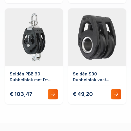
Seldén PBB 60
Seldén S30
Dubbelblok met D-
Dubbelblok vast
sluiting en hondsvot
kogellager met
lijnbevestiging
€ 103,47
€ 49,20