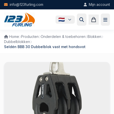
Skip to main content
info@123furling.com
Mijn account
Home
Producten
Onderdelen & toebehoren
Blokken
Dubbelblokken
Seldén BBB 30 Dubbelblok vast met hondsvot