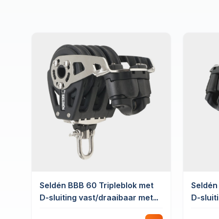
Seldén BBB 60 Tripleblok met
Seldén
D-sluiting vast/draaibaar met
D-sluit
schootklem
Schoot