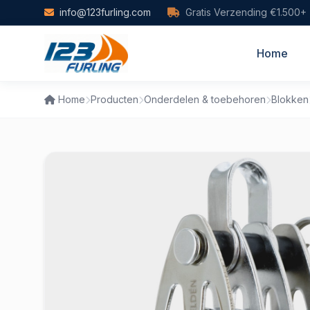
Skip to main content
info@123furling.com
Gratis Verzending €1.500+
Home
Home
Producten
Onderdelen & toebehoren
Blokken