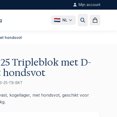
Mijn account
g
NL
met hondsvot
25 Tripleblok met D-
t hondsvot
BB-25-TB-BKT
 vast, kogellager, met hondsvot, geschikt voor
kg.