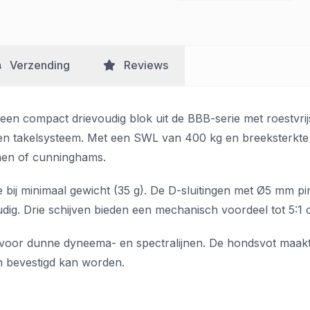
Verzending
Reviews
een compact drievoudig blok uit de BBB-serie met roestvrij
en takelsysteem. Met een SWL van 400 kg en breeksterkte v
ijnen of cunninghams.
e bij minimaal gewicht (35 g). De D-sluitingen met Ø5 mm pi
ig. Drie schijven bieden een mechanisch voordeel tot 5:1 o
 voor dunne dyneema- en spectralijnen. De hondsvot maakt d
an bevestigd kan worden.