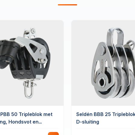
 PBB 50 Tripleblok met
Seldén BBB 25 Tripleblo
ing, Hondsvot en
D-sluiting
klem Roterend Glijlager