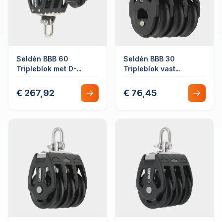
Seldén BBB 60
Seldén BBB 30
Tripleblok met D-
Tripleblok vast
sluiting vast/draaibaar
kogellager
met hondsvot &
€ 267,92
€ 76,45
schootklem