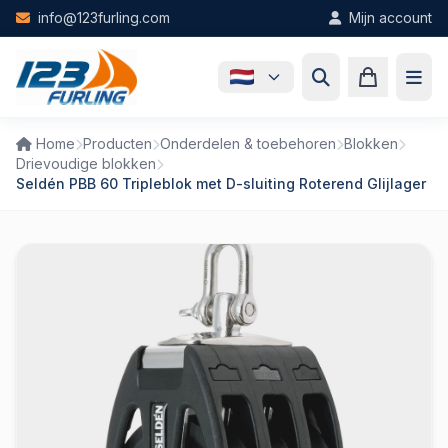
Skip to main content
info@123furling.com
Mijn account
Home
Producten
Onderdelen & toebehoren
Blokken
Drievoudige blokken
Seldén PBB 60 Tripleblok met D-sluiting Roterend Glijlager