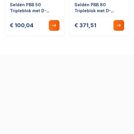
Seldén PBB 50
Seldén PBB 80
Tripleblok met D-
Tripleblok met D-
sluiting Roterend
sluiting Roterend
Glijlager
Glijlager
€ 100,04
€ 371,51