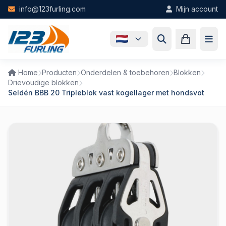
Skip to main content
info@123furling.com
Mijn account
Home
Producten
Onderdelen & toebehoren
Blokken
Drievoudige blokken
Seldén BBB 20 Tripleblok vast kogellager met hondsvot