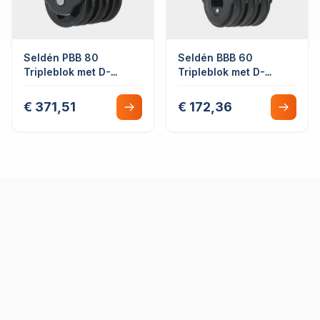
Seldén PBB 80
Seldén BBB 60
Tripleblok met D-
Tripleblok met D-
sluiting Roterend
sluiting vast/draaibaar
Glijlager
€ 371,51
€ 172,36