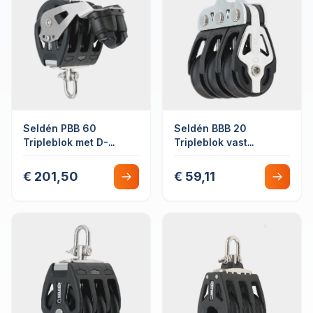
Seldén PBB 60
Seldén BBB 20
Tripleblok met D-
Tripleblok vast
sluiting Roterend
kogellager
Glijlager met Hondsvot
€ 201,50
€ 59,11
en Schootklem