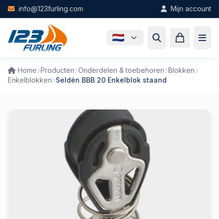
Skip to main content
info@123furling.com
Mijn account
Home
Producten
Onderdelen & toebehoren
Blokken
Enkelblokken
Seldén BBB 20 Enkelblok staand