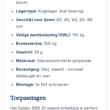
block)
Lagertype:
Kogellager (ball bearing)
Geschikt voor lijnen:
Ø2, Ø3, Ø4, Ø5, Ø6
mm
Veilige werkbelasting (SWL):
150 kg
Breeksterkte:
300 kg
Gewicht:
39 g
Materiaal:
Glasvezelversterkt polyamide
Bevestiging:
Vast, staand – inclusief
dekbeugel en veer
Montage:
2x M4 schroeven
Toepassingen
Het Seldén BBB 20 staand enkelblok is perfect