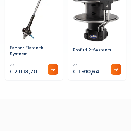
Facnor Flatdeck
Profurl R-Systeem
Systeem
v.a.
v.a.
€ 2.013,70
€ 1.910,64