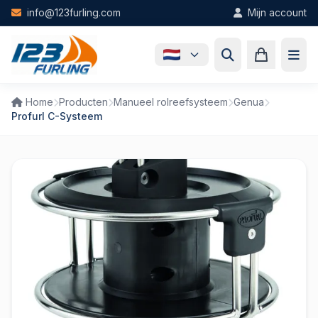
Skip to main content
info@123furling.com
Mijn account
Home
Producten
Manueel rolreefsysteem
Genua
Profurl C-Systeem