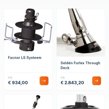
Facnor LS Systeem
Seldén Furlex Through
Deck
v.a.
v.a.
€ 934,00
€ 2.843,20