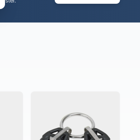
yster.