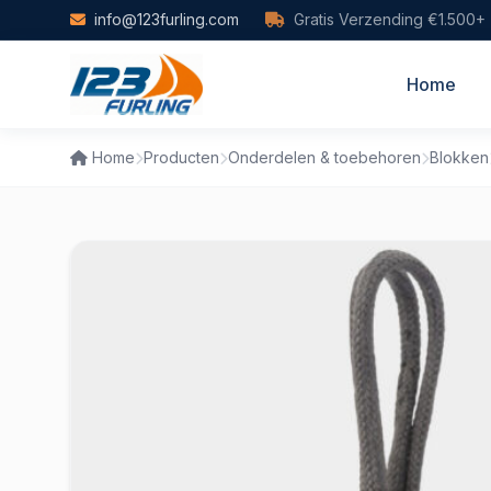
Skip to main content
info@123furling.com
Gratis Verzending €1.500+
Home
Home
Producten
Onderdelen & toebehoren
Blokken