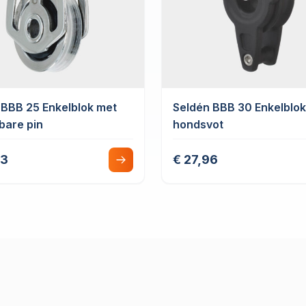
 BBB 25 Enkelblok met
Seldén BBB 30 Enkelblo
bare pin
hondsvot
33
€ 27,96