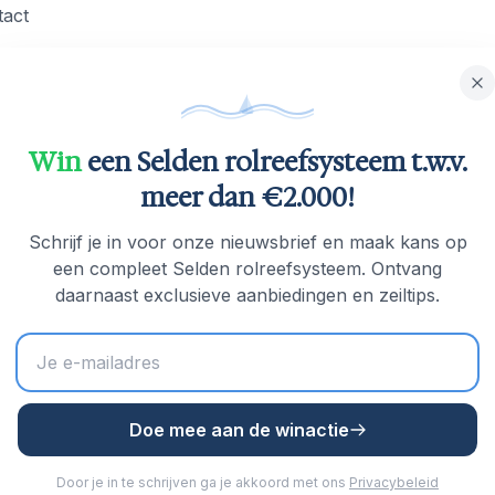
tact
Win
een Selden rolreefsysteem t.w.v.
meer dan €2.000!
Schrijf je in voor onze nieuwsbrief en maak kans op
een compleet Selden rolreefsysteem. Ontvang
daarnaast exclusieve aanbiedingen en zeiltips.
Doe mee aan de winactie
inds 1960 wereldklasse rolreefsystemen in Zweden. 
Door je in te schrijven ga je akkoord met ons
Privacybeleid