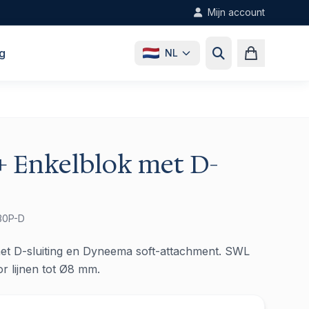
Mijn account
g
NL
+ Enkelblok met D-
30P-D
et D-sluiting en Dyneema soft-attachment. SWL
r lijnen tot Ø8 mm.