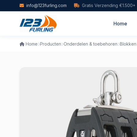
Skip to main content
info@123furling.com
Gratis Verzending €1.500+
Home
Home
Producten
Onderdelen & toebehoren
Blokken