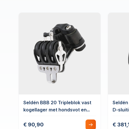
Seldén BBB 20 Tripleblok vast
Seldén
kogellager met hondsvot en
D-sluit
schootklem
met Ho
€ 90,90
€ 381,