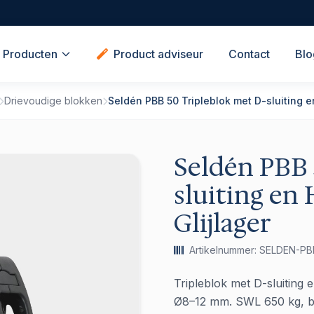
Producten
Product adviseur
Contact
Blo
Drievoudige blokken
Seldén PBB 50 Tripleblok met D-sluiting 
Seldén PBB 
sluiting en
Glijlager
Artikelnummer: SELDEN-P
Tripleblok met D-sluiting e
Ø8–12 mm. SWL 650 kg, br