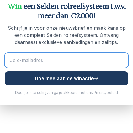
Win
een Selden rolreefsysteem t.w.v.
meer dan €2.000!
Schrijf je in voor onze nieuwsbrief en maak kans op
een compleet Selden rolreefsysteem. Ontvang
daarnaast exclusieve aanbiedingen en zeiltips.
Doe mee aan de winactie
Door je in te schrijven ga je akkoord met ons
Privacybeleid
ngen (pin: Ø5 mm)