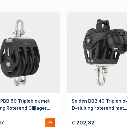
 PBB 80 Tripleblok met
Seldén BBB 40 Tripleblo
ing Roterend Glijlager
D-sluiting roterend met
ndsvot
hondsvot & schootklem
17
€ 202,32