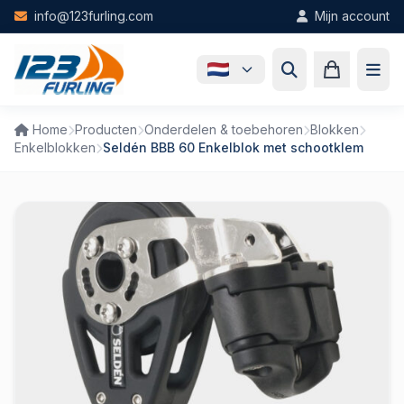
Skip to main content
info@123furling.com
Mijn account
Home
Producten
Onderdelen & toebehoren
Blokken
Enkelblokken
Seldén BBB 60 Enkelblok met schootklem