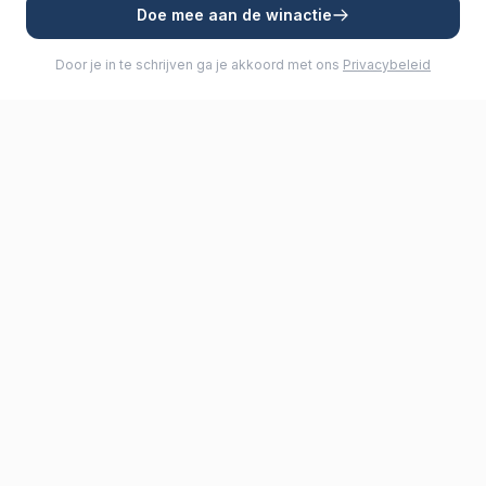
Doe mee aan de winactie
Door je in te schrijven ga je akkoord met ons
Privacybeleid
Premium rolreefsystemen voor zeiljachten. Kwaliteit en