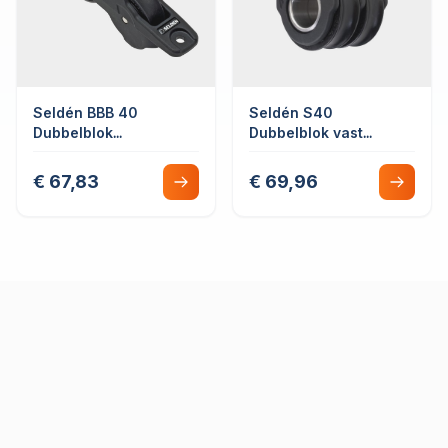
Seldén BBB 40
Seldén S40
Dubbelblok
Dubbelblok vast
gemonteerd door dek
kogellager met
lijnbevestiging
€ 67,83
€ 69,96