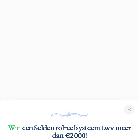
Win
een Selden rolreefsysteem t.w.v. meer
dan €2.000!