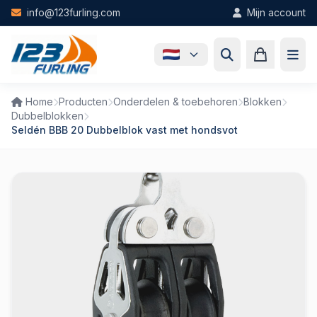
Skip to main content
info@123furling.com
Mijn account
Home
Producten
Onderdelen & toebehoren
Blokken
Dubbelblokken
Seldén BBB 20 Dubbelblok vast met hondsvot